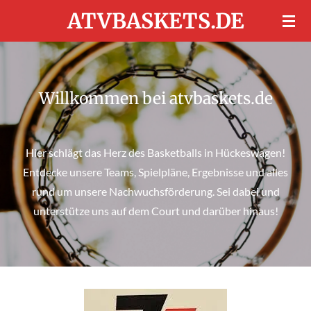
ATVBASKETS.DE
Zum
Hauptinhalt
springen
Willkommen bei atvbaskets.de
Hier schlägt das Herz des Basketballs in Hückeswagen!
Entdecke unsere Teams, Spielpläne, Ergebnisse und alles
rund um unsere Nachwuchsförderung. Sei dabei und
unterstütze uns auf dem Court und darüber hinaus!